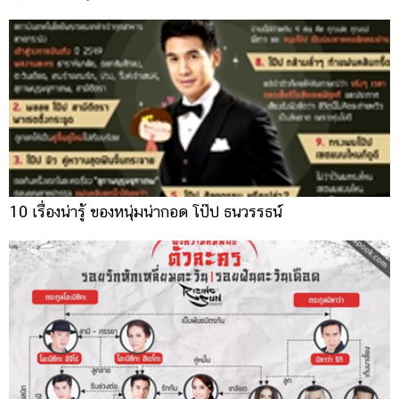
10 เรื่องน่ารู้ ของหนุ่มน่ากอด โป๊ป ธนวรรธน์