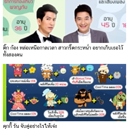
ออนไลน์
ติดต่อ
โฆษณา
แจ้ง
ปัญหา
ร่วม
ติ๊ก ก้อง หล่อเหนือกาลเวลา สาวกรี๊ดกระหน่ำ อยากเก็บเธอไว้
งาน
ทั้งสองคน
กับ
เรา
คุกกี้ รัน จับคู่อย่างไรให้เจ๋ง