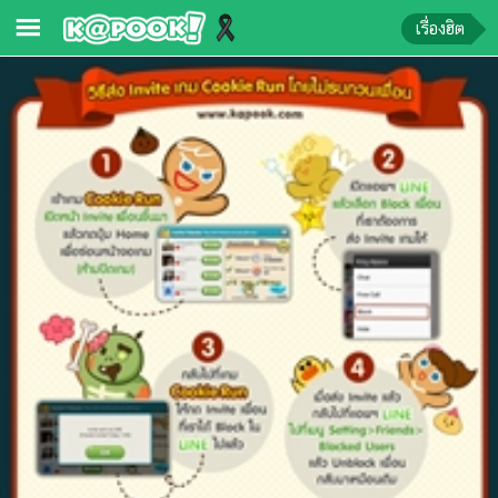
เรื่องฮิต
ข่าว-
ความ
รู้
ข่าว
ข่าว
บันเทิง
ตรวจ
หวย
ผล
บอล
สด
การ