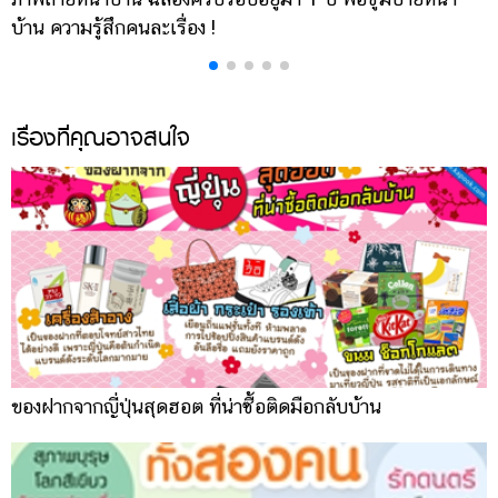
แต่งงาน
บ้าน ความรู้สึกคนละเรื่อง !
บ
แม่
และ
เด็ก
เรื่องที่คุณอาจสนใจ
สัตว์
เลี้ยง
Infographic
บริการ
แอปฯ
กระปุก
คอร์ส
ของฝากจากญี่ปุ่นสุดฮอต ที่น่าซื้อติดมือกลับบ้าน
ออนไลน์
เรียน
เลข