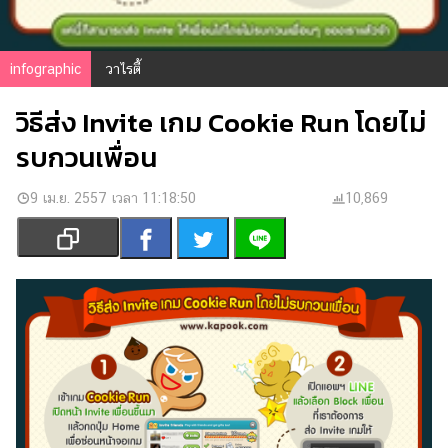
เงิน
การ
ศึกษา
infographic
วาไรตี้
บันเทิง
วิธีส่ง Invite เกม Cookie Run โดยไม่
รบกวนเพื่อน
รูปภาพ
ดู
9 เม.ย. 2557 เวลา 11:18:50
10,869
หนัง
Music
Station
ละคร
บันเทิง
เกาหลี
ไลฟ์