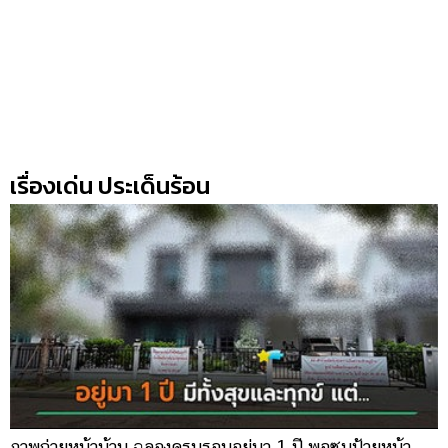
รถยนต์
บ้าน
และ
การ
ตกแต่ง
มือ
เรื่องเด่น ประเด็นร้อน
ถือ
ราคา
ทอง
ราคา
น้ำมัน
วา
ไร
ตี้
ภาพถ่ายหน้าบ้าน ฉลองครบรอบอยู่มา 1 ปี พอซูมป้ายหน้า
เ