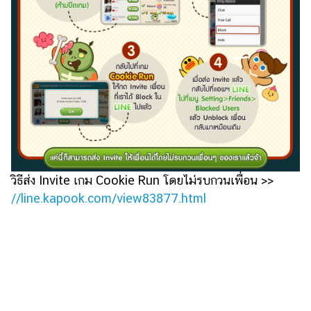
ไตล์
ดูด
วง
ผู้
หญิง
ผู้ชาย
สุขภาพ
ท่อง
วิธีส่ง Invite เกม Cookie Run โดยไม่รบกวนเพื่อน >>
เที่ยว
//line.kapook.com/view83877.html
สูตร
อาหาร
ง่ายๆ
ช้อป
ปิ้ง