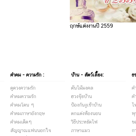
ฤกษ์แต่งงานปี 2559
คำคม - ความรัก :
บ้าน - สัตว์เลี้ยง:
ธ
ดูดวงความรัก
ต้นไม้มงคล
ค
คําคมความรัก
ฮวงจุ้ยบ้าน
ค
คําคมโดน ๆ
ป้องกันงูเข้าบ้าน
ไห
คําคมภาษาอังกฤษ
ตกแต่งห้องนอน
พ
คําคมเด็ดๆ
วิธีประหยัดไฟ
ข
สัญญาณแฟนนอกใจ
ภาษาแมว
ก