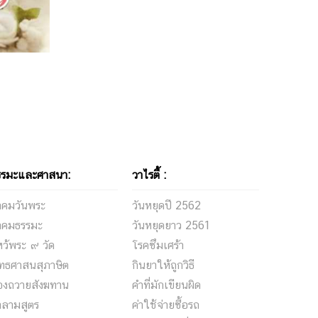
รรมะและศาสนา:
วาไรตี้ :
ำคมวันพระ
วันหยุดปี 2562
ำคมธรรมะ
วันหยุดยาว 2561
ว้พระ ๙ วัด
โรคซึมเศร้า
ุทธศาสนสุภาษิต
กินยาให้ถูกวิธี
องถวายสังฆทาน
คำที่มักเขียนผิด
าลามสูตร
ค่าใช้จ่ายซื้อรถ