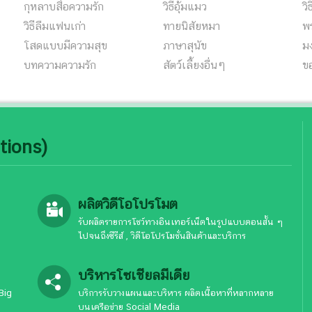
กุหลาบสื่อความรัก
วิธีอุ้มแมว
วิ
วิธีลืมแฟนเก่า
ทายนิสัยหมา
พร
โสดแบบมีความสุข
ภาษาสุนัข
ม
บทความความรัก
สัตว์เลี้ยงอื่นๆ
ข
tions)
ผลิตวิดีโอโปรโมต
รับผลิตรายการโชว์ทางอินเทอร์เน็ตในรูปแบบตอนสั้น ๆ
ไปจนถึงซีรีส์ , วิดีโอโปรโมชั่นสินค้าและบริการ
บริหารโซเชียลมีเดีย
Big
บริการรับวางแผนและบริหาร ผลิตเนื้อหาที่หลากหลาย
บนเครือข่าย Social Media