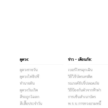
ดูดวง:
ข่าว - เตือนภัย:
ดูดวงรายวัน
เบอร์โทรฉุกเฉิน
ดูดวงไพ่ยิปซี
วิธีใช้บัตรเครดิต
ทำนายฝัน
รณรงค์ขับขี่ปลอดภัย
ดูดวงวันเกิด
วิธีป้องกันตัวจากฟ้าผ่า
สีรถถูกโฉลก
การเซ็นสําเนาบัตร
สีเสื้อประจำวัน
พ.ร.บ.การทวงถามหนี้