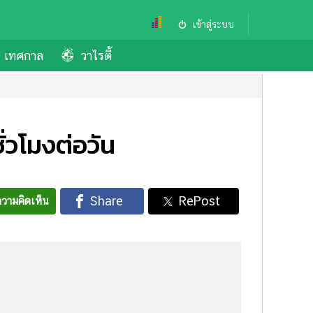
เข้าสู่ระบบ
เทศกาล
วาไรตี้
่วโมงต่อวัน
วามคิดเห็น