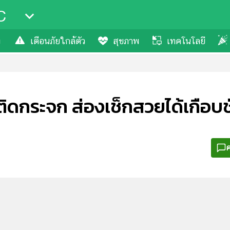
C
ง
เตือนภัยใกล้ตัว
สุขภาพ
เทคโนโลยี
ิดกระจก ส่องเช็กสวยได้เกือบชั
ค