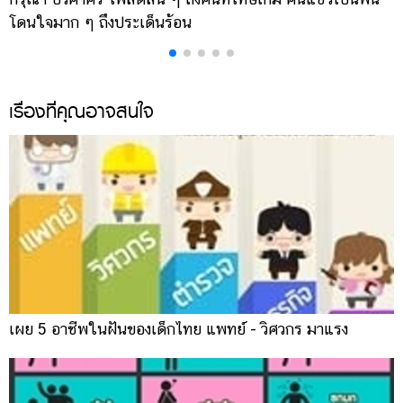
แต่งงาน
โดนใจมาก ๆ ถึงประเด็นร้อน
ค
แม่
และ
เด็ก
เรื่องที่คุณอาจสนใจ
สัตว์
เลี้ยง
Infographic
บริการ
แอปฯ
กระปุก
คอร์ส
เผย 5 อาชีพในฝันของเด็กไทย แพทย์ - วิศวกร มาแรง
ออนไลน์
เรียน
เลข