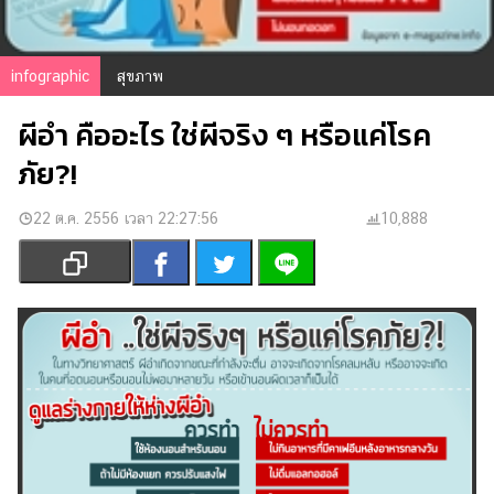
เงิน
การ
ศึกษา
infographic
สุขภาพ
บันเทิง
ผีอำ คืออะไร ใช่ผีจริง ๆ หรือแค่โรค
ภัย?!
รูปภาพ
ดู
22 ต.ค. 2556 เวลา 22:27:56
10,888
หนัง
Music
Station
ละคร
บันเทิง
เกาหลี
ไลฟ์