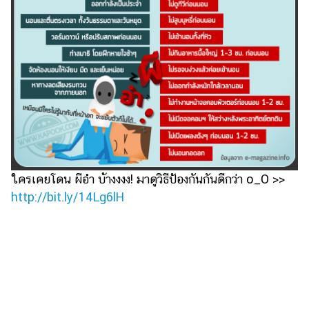
ไตล์
ดูด
วง
ผู้
หญิง
ผู้ชาย
สุขภาพ
ท่อง
ใครเคยโดน ผีอำ บ้างงงง! มาดูวิธีป้องกันกันดีกว่า o_O >>
เที่ยว
http://bit.ly/14Lg6lH
สูตร
อาหาร
ง่ายๆ
ช้อป
ปิ้ง