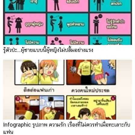
ออนไลน์
ติดต่อ
โฆษณา
แจ้ง
ปัญหา
ร่วม
รู้ตัวป่ะ...ผู้ชายแบบนี้ผู้หญิงไม่ปลื้มอย่างแรง
งาน
กับ
เรา
Infographic รูปภาพ ความรัก เรื่องที่ไม่ควรทำเมื่อทะเลาะกับ
แฟน