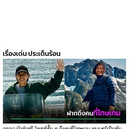
รถยนต์
บ้าน
และ
การ
ตกแต่ง
มือ
เรื่องเด่น ประเด็นร้อน
ถือ
ราคา
ทอง
ราคา
น้ำมัน
วา
ไร
ตี้
กรุณา บัวคำศรี โพสต์สั้น ๆ ถึงคนที่โทษเกม คนแชร์เป็นพัน
พ