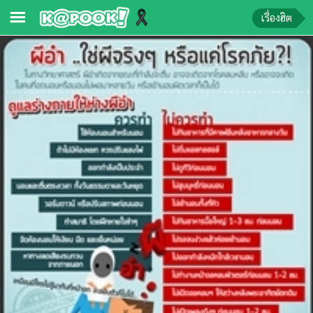
เรื่องฮิต
ข่าว-
ความ
รู้
ข่าว
ข่าว
บันเทิง
ตรวจ
หวย
ผล
บอล
สด
การ