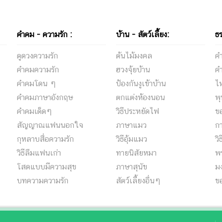
รให้เรายังรักกัน
15 วิธีสลายความเครียด ภายใน
คำคม - ความรัก :
บ้าน - สัตว์เลี้ยง:
ธ
ดูดวงความรัก
ต้นไม้มงคล
ค
คําคมความรัก
ฮวงจุ้ยบ้าน
ค
คําคมโดน ๆ
ป้องกันงูเข้าบ้าน
ไห
คําคมภาษาอังกฤษ
ตกแต่งห้องนอน
พ
คําคมเด็ดๆ
วิธีประหยัดไฟ
ข
สัญญาณแฟนนอกใจ
ภาษาแมว
ก
กุหลาบสื่อความรัก
วิธีอุ้มแมว
วิ
วิธีลืมแฟนเก่า
ทายนิสัยหมา
พร
โสดแบบมีความสุข
ภาษาสุนัข
ม
บทความความรัก
สัตว์เลี้ยงอื่นๆ
ข