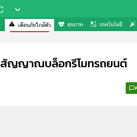
C
ง
สุขภาพ
เทคโนโลยี
เตือนภัยใกล้ตัว
รยิงสัญญาณบล็อกรีโมทรถยนต์
ค