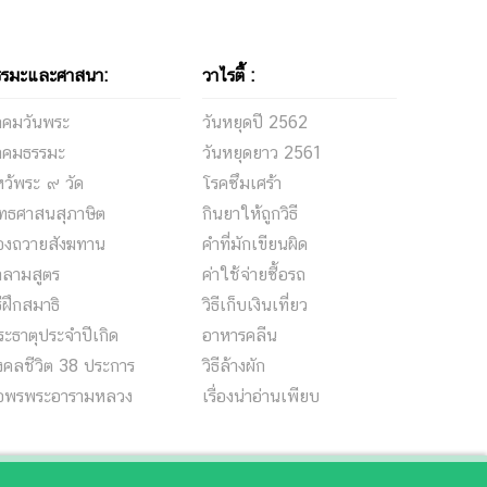
 1 เดือน
รรมะและศาสนา:
วาไรตี้ :
ำคมวันพระ
วันหยุดปี 2562
ำคมธรรมะ
วันหยุดยาว 2561
ว้พระ ๙ วัด
โรคซึมเศร้า
ุทธศาสนสุภาษิต
กินยาให้ถูกวิธี
องถวายสังฆทาน
คำที่มักเขียนผิด
าลามสูตร
ค่าใช้จ่ายซื้อรถ
ธีฝึกสมาธิ
วิธีเก็บเงินเที่ยว
ะธาตุประจำปีเกิด
อาหารคลีน
งคลชีวิต 38 ประการ
วิธีล้างผัก
อพรพระอารามหลวง
เรื่องน่าอ่านเพียบ