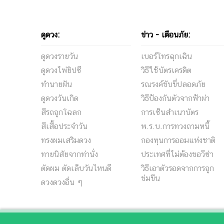
ระวัง! โจรสมาร์ทโฟนระบาด ส่ง SMS
ง้อ…อย่างไ
หลอกกดลิงก์ ฉกรหัสธนาคาร
ดูดวง:
ข่าว - เตือนภัย:
ดูดวงรายวัน
เบอร์โทรฉุกเฉิน
ดูดวงไพ่ยิปซี
วิธีใช้บัตรเครดิต
ทำนายฝัน
รณรงค์ขับขี่ปลอดภัย
ดูดวงวันเกิด
วิธีป้องกันตัวจากฟ้าผ่า
สีรถถูกโฉลก
การเซ็นสําเนาบัตร
สีเสื้อประจำวัน
พ.ร.บ.การทวงถามหนี้
ทรงผมเสริมดวง
กองทุนการออมแห่งชาติ
ทายนิสัยจากท่านั่ง
ประเทศที่ไม่ต้องขอวีซ่า
ตัดผม ตัดเล็บวันไหนดี
วิธีเอาตัวรอดจากการถูก
ข่มขืน
ดวงดวงอื่น ๆ