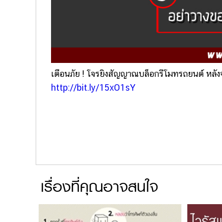
เตือนภัย ! โจรยิงสัญญาณบล็อกรีโมทรถยน
ต์ หลั
http://bit.ly/15xO1sY
เรื่องที่คุณอาจสนใจ