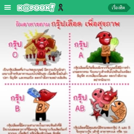
เรื่องฮิต
ข่าว-
ความ
รู้
ข่าว
ข่าว
บันเทิง
ตรวจ
หวย
ผล
บอล
สด
การ