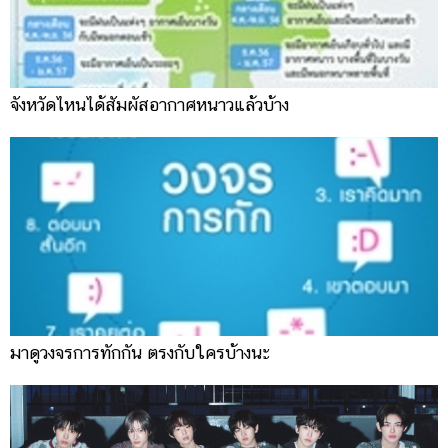
ออนไลน์
ติดต่อ
โฆษณา
จังหวัดไหนได้สัมผัสอากาศหนาวแล้วบ้าง
แจ้ง
ปัญหา
ร่วม
งาน
กับ
เรา
มาดูวงจรการทักกัน ตรงกับใครบ้างนะ