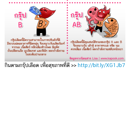
ไตล์
ดูด
วง
ผู้
หญิง
ผู้ชาย
สุขภาพ
กินตามกรุ๊ปเลือด เพื่อสุขภาพที่ดี
>>
http://bit.ly/XG1Jb7
ท่อง
เที่ยว
สูตร
อาหาร
ง่ายๆ
ช้อป
ปิ้ง