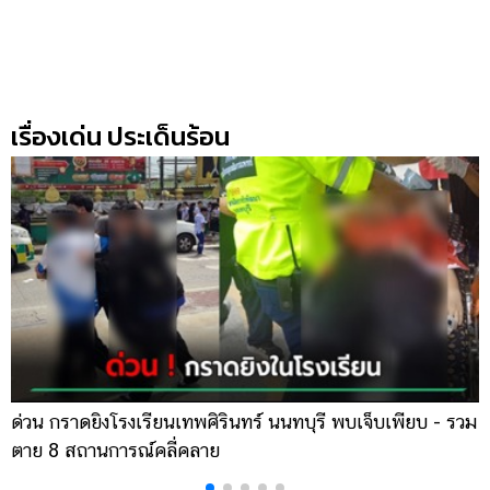
รถยนต์
บ้าน
และ
การ
เรื่องเด่น ประเด็นร้อน
ตกแต่ง
มือ
ถือ
ราคา
ทอง
ราคา
น้ำมัน
วา
ไร
ด่วน กราดยิงโรงเรียนเทพศิรินทร์ นนทบุรี พบเจ็บเพียบ - รวม
ส
ตาย 8 สถานการณ์คลี่คลาย
เ
ตี้