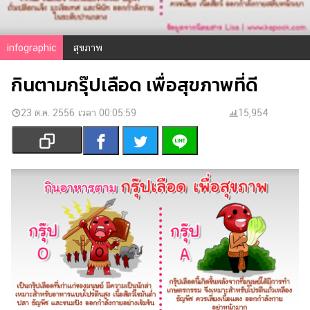
เงิน
การ
ศึกษา
infographic
สุขภาพ
บันเทิง
กินตามกรุ๊ปเลือด เพื่อสุขภาพที่ดี
รูปภาพ
23 ต.ค. 2556 เวลา 00:05:59
15,954
ดู
หนัง
Music
Station
ละคร
บันเทิง
เกาหลี
ไลฟ์