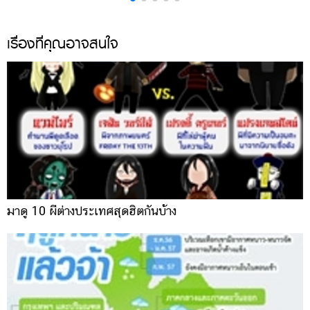
แต่งงาน
แม่
เรื่องที่คุณอาจสนใจ
และ
เด็ก
สัตว์
เลี้ยง
Infographic
บริการ
แอปฯ
มาดู 10 ผีต่างประเทศสุดฮิตกันบ้าง
กระปุก
คอร์ส
ออนไลน์
เรียน
เลข