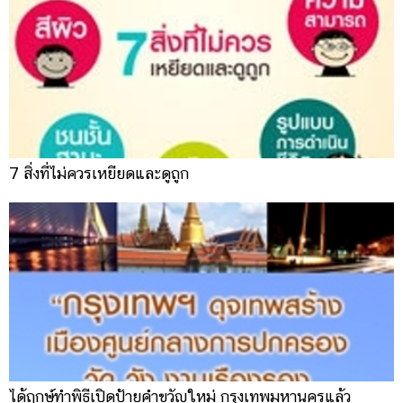
ออนไลน์
ติดต่อ
โฆษณา
แจ้ง
ปัญหา
ร่วม
งาน
7 สิ่งที่ไม่ควรเหยียดและดูถูก
กับ
เรา
ได้ฤกษ์ทำพิธีเปิดป้ายคำขวัญใหม่ กรุงเทพมหานครแล้ว