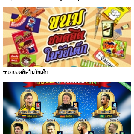
ขนมยอดฮิตในวัยเด็ก