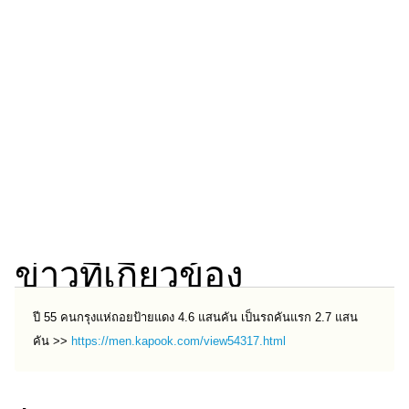
รถยนต์
บ้าน
และ
การ
ตกแต่ง
มือ
ถือ
ราคา
ทอง
ข่าวที่เกี่ยวข้อง
ราคา
น้ำมัน
ปี 55 คนกรุงแห่ถอยป้ายแดง 4.6 แสนคัน เป็นรถคันแรก 2.7 แสน
วา
คัน >>
https://men.kapook.com/view54317.html
ไร
ตี้