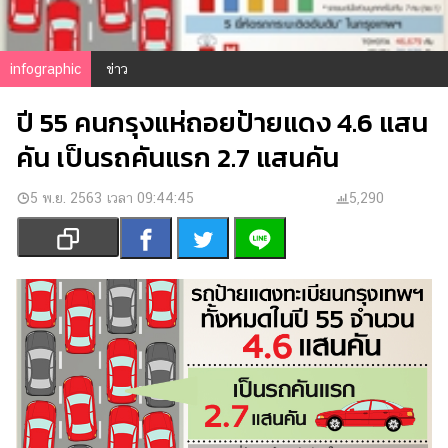
เงิน
การ
ศึกษา
infographic
ข่าว
บันเทิง
ปี 55 คนกรุงแห่ถอยป้ายแดง 4.6 แสน
คัน เป็นรถคันแรก 2.7 แสนคัน
รูปภาพ
ดู
5 พ.ย. 2563 เวลา 09:44:45
5,290
หนัง
Music
Station
ละคร
บันเทิง
เกาหลี
ไลฟ์