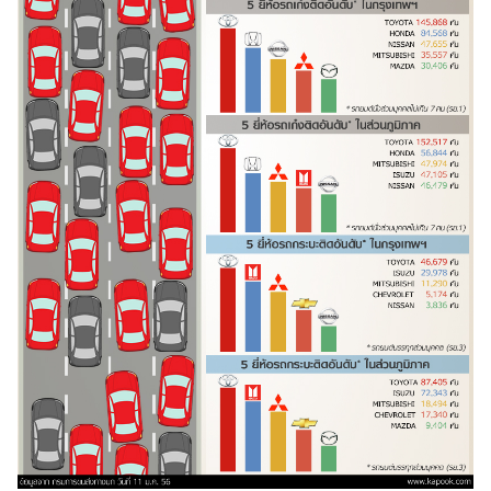
ไตล์
ดูด
วง
ผู้
หญิง
ผู้ชาย
สุขภาพ
ท่อง
เที่ยว
สูตร
อาหาร
ง่ายๆ
ช้อป
ปิ้ง