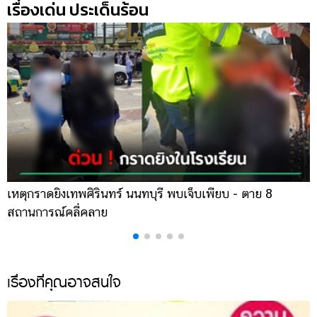
เรื่องเด่น ประเด็นร้อน
แต่งงาน
แม่
และ
เด็ก
สัตว์
เลี้ยง
Infographic
บริการ
เหตุกราดยิงเทพศิรินทร์ นนทบุรี พบเจ็บเพียบ - ตาย 8
ส
แอปฯ
สถานการณ์คลี่คลาย
ล
กระปุก
คอร์ส
ออนไลน์
เรื่องที่คุณอาจสนใจ
เรียน
เลข