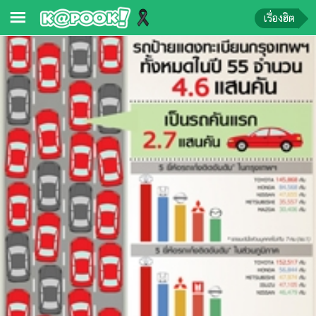
เรื่องฮิต
ข่าว-
ความ
รู้
ข่าว
ข่าว
บันเทิง
ตรวจ
หวย
ผล
บอล
สด
การ