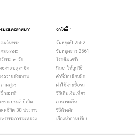
รรมะและศาสนา:
วาไรตี้ :
ำคมวันพระ
วันหยุดปี 2562
ำคมธรรมะ
วันหยุดยาว 2561
ว้พระ ๙ วัด
โรคซึมเศร้า
ุทธศาสนสุภาษิต
กินยาให้ถูกวิธี
องถวายสังฆทาน
คำที่มักเขียนผิด
าลามสูตร
ค่าใช้จ่ายซื้อรถ
ธีฝึกสมาธิ
วิธีเก็บเงินเที่ยว
ะธาตุประจำปีเกิด
อาหารคลีน
งคลชีวิต 38 ประการ
วิธีล้างผัก
อพรพระอารามหลวง
เรื่องน่าอ่านเพียบ