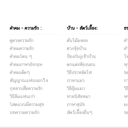
คำคม - ความรัก :
บ้าน - สัตว์เลี้ยง:
ธ
ดูดวงความรัก
ต้นไม้มงคล
ค
คําคมความรัก
ฮวงจุ้ยบ้าน
ค
คําคมโดน ๆ
ป้องกันงูเข้าบ้าน
ไห
คําคมภาษาอังกฤษ
ตกแต่งห้องนอน
พ
คําคมเด็ดๆ
วิธีประหยัดไฟ
ข
สัญญาณแฟนนอกใจ
ภาษาแมว
ก
กุหลาบสื่อความรัก
วิธีอุ้มแมว
วิ
วิธีลืมแฟนเก่า
ทายนิสัยหมา
พร
โสดแบบมีความสุข
ภาษาสุนัข
ม
บทความความรัก
สัตว์เลี้ยงอื่นๆ
ข