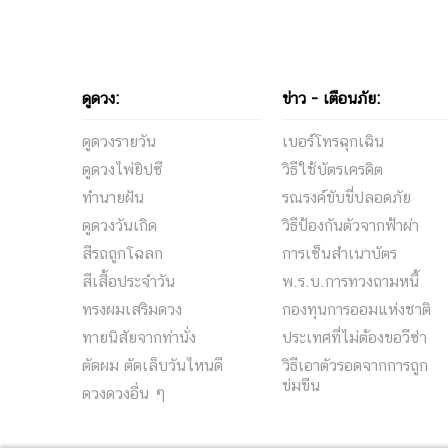
ดูดวง:
ข่าว - เตือนภัย:
ดูดวงรายวัน
เบอร์โทรฉุกเฉิน
ดูดวงไพ่ยิปซี
วิธีใช้บัตรเครดิต
ทำนายฝัน
รณรงค์ขับขี่ปลอดภัย
ดูดวงวันเกิด
วิธีป้องกันตัวจากฟ้าผ่า
สีรถถูกโฉลก
การเซ็นสําเนาบัตร
สีเสื้อประจำวัน
พ.ร.บ.การทวงถามหนี้
ทรงผมเสริมดวง
กองทุนการออมแห่งชาติ
ทายนิสัยจากท่านั่ง
ประเทศที่ไม่ต้องขอวีซ่า
ตัดผม ตัดเล็บวันไหนดี
วิธีเอาตัวรอดจากการถูก
ข่มขืน
ดวงดวงอื่น ๆ