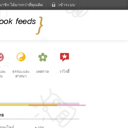
าชิก ได้มากกว่าที่คุณคิด
เข้าระบบ
เข้าระบบด้วย User Kapook
ดูทีวี
Email
ฟังวิทยุออนไลน์
ฮอส
Glitter
sword
แม่และเด็ก
สัตว์เลี้ยง
ารตกแต่ง
ท่องเที่ยว
การศึกษา
Facebook
เข้าระบบด้วย Facebook
นและ
ธรรมะและ
เทศกาล
วาไรตี้
วน
ศาสนา
es
แชทหมากฮอส
หมากรุกไทย
Glitter
วีออนไลน์
เกม