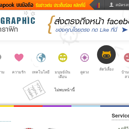
สมัครสม
ข่าวด่วน
ข่าวสั้น
ข่าวดารา
ละคร
หนังใหม่
ฟังเพลง
เกม
หมากรุกไทย
แชทหมาก
Pas
ตรวจหวย
ผู้หญิง
แต่งงาน
ดูดวง
ทำนายฝัน
สุขภาพ
ผู้ชาย
ผลบอล
บ้านและก
แวะชิมแวะพัก
กลอน
iCare
dictionary
เช็คความเร็วเน็ต
iPhone
สัตว์เลี้ยง
งาม
ความรัก
เทคโนโลยี
มนุษย์เงิน
ดูดวง
บ้า
Twitter
อินสตาแกรมดารา
MSN
เดือน
ส
ไม่พบหน้านี้
Servic
น 2556
เฟซบุ๊ก
ทวิตเตอร์
Instagram
กลอน
ดารา
ดูที