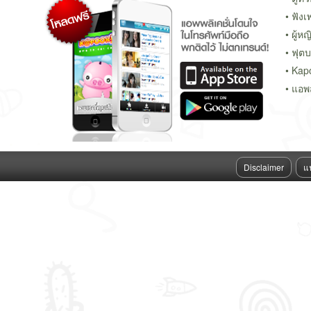
ฟังเ
ผู้หญ
ฟุต
Kap
แอพ
Disclaimer
แ